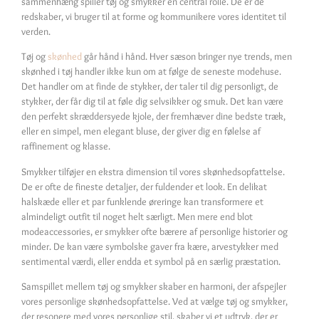
sammenhæng spiller tøj og smykker en central rolle. De er de
redskaber, vi bruger til at forme og kommunikere vores identitet til
verden.
Tøj og
skønhed
går hånd i hånd. Hver sæson bringer nye trends, men
skønhed i tøj handler ikke kun om at følge de seneste modehuse.
Det handler om at finde de stykker, der taler til dig personligt, de
stykker, der får dig til at føle dig selvsikker og smuk. Det kan være
den perfekt skræddersyede kjole, der fremhæver dine bedste træk,
eller en simpel, men elegant bluse, der giver dig en følelse af
raffinement og klasse.
Smykker tilføjer en ekstra dimension til vores skønhedsopfattelse.
De er ofte de fineste detaljer, der fuldender et look. En delikat
halskæde eller et par funklende øreringe kan transformere et
almindeligt outfit til noget helt særligt. Men mere end blot
modeaccessories, er smykker ofte bærere af personlige historier og
minder. De kan være symbolske gaver fra kære, arvestykker med
sentimental værdi, eller endda et symbol på en særlig præstation.
Samspillet mellem tøj og smykker skaber en harmoni, der afspejler
vores personlige skønhedsopfattelse. Ved at vælge tøj og smykker,
der resonere med vores personlige stil, skaber vi et udtryk, der er