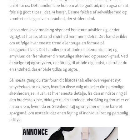
unikt for os. Det handler ikke kun om at se godt ud, men også om at
føle sig godt tilpas i det, vi bærer. Denne følelse af selvsikkerhed og
komfort er i sig selv en skønhed, der stråler udad.
I en verden, hvor mode og skønhed konstant udvikler sig, er det
vigtigt at huske, at sand skønhed kommer indefra. Det handler ikke
om at følge hver eneste trend eller bruge en formue på
designerartikler. Det handler om at finde de elementer i tøj og
smykker, der fremhæver din naturlige skønhed og personlighed. Ved
at vælge tøj og smykker, der får dig til at føle dig bedst, udstråler du
en skønhed, der er både tidløs og ægte.
Så næste gang du står foran dit klædeskab eller overvejer et nyt
smykkekøb, tænk over, hvordan disse valg afspejler din personlige
skønhedsrejse. Husk, at hver eneste detalje, fra den mindste ring til
den bredeste kjole, bidrager til din samlede udstråling og fortæller en
historie om, hvem du er. Skønhed i tøj og smykker er ikke bare et
spørgsmål om æstetik; det er en fejring af individualitet og personlig
udtryk.