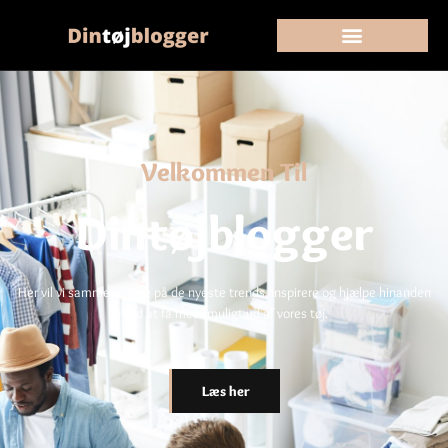
Velkommen Til
Dintøjblogger
Her vil vi sammen kigge på de nyeste trends, inspirere og hjælpe hinanden
med at få mest muligt ud af vores tøj.
Læs her