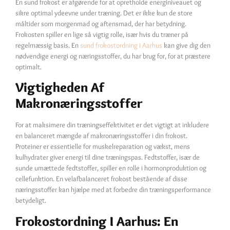
En sund frokost er afgørende for at opretholde energiniveauet og
sikre optimal ydeevne under træning. Det er ikke kun de store
måltider som morgenmad og aftensmad, der har betydning.
Frokosten spiller en lige så vigtig rolle, især hvis du træner på
regelmæssig basis. En
sund frokostordning i Aarhus
kan give dig den
nødvendige energi og næringsstoffer, du har brug for, for at præstere
optimalt.
Vigtigheden Af
Makronæringsstoffer
For at maksimere din træningseffektivitet er det vigtigt at inkludere
en balanceret mængde af makronæringsstoffer i din frokost.
Proteiner er essentielle for muskelreparation og vækst, mens
kulhydrater giver energi til dine træningspas. Fedtstoffer, især de
sunde umættede fedtstoffer, spiller en rolle i hormonproduktion og
cellefunktion. En velafbalanceret frokost bestående af disse
næringsstoffer kan hjælpe med at forbedre din træningsperformance
betydeligt.
Frokostordning I Aarhus: En