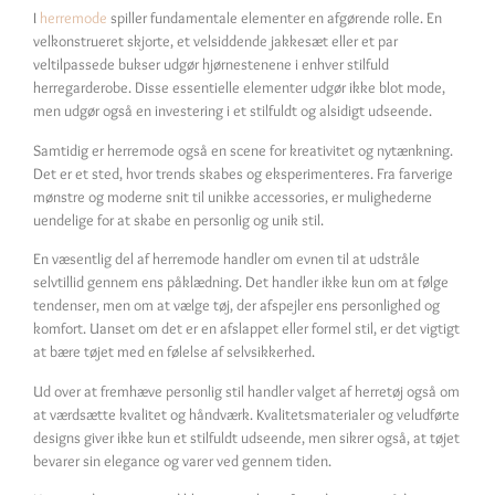
I
herremode
spiller fundamentale elementer en afgørende rolle. En
velkonstrueret skjorte, et velsiddende jakkesæt eller et par
veltilpassede bukser udgør hjørnestenene i enhver stilfuld
herregarderobe. Disse essentielle elementer udgør ikke blot mode,
men udgør også en investering i et stilfuldt og alsidigt udseende.
Samtidig er herremode også en scene for kreativitet og nytænkning.
Det er et sted, hvor trends skabes og eksperimenteres. Fra farverige
mønstre og moderne snit til unikke accessories, er mulighederne
uendelige for at skabe en personlig og unik stil.
En væsentlig del af herremode handler om evnen til at udstråle
selvtillid gennem ens påklædning. Det handler ikke kun om at følge
tendenser, men om at vælge tøj, der afspejler ens personlighed og
komfort. Uanset om det er en afslappet eller formel stil, er det vigtigt
at bære tøjet med en følelse af selvsikkerhed.
Ud over at fremhæve personlig stil handler valget af herretøj også om
at værdsætte kvalitet og håndværk. Kvalitetsmaterialer og veludførte
designs giver ikke kun et stilfuldt udseende, men sikrer også, at tøjet
bevarer sin elegance og varer ved gennem tiden.