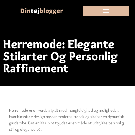
Herremode: Elegante
Stilarter Og Personlig
Raffinement
Herremode er en verden fyldt med mangfoldighed og muligheder,
hvor klassiske design møder moderne trends og skaber en dynamisk
garderobe. Det er ikke blot tøj, det er en måde at udtrykke personlig
stil og elegance på.